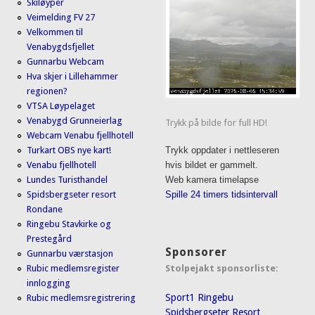
Skiløyper
Veimelding FV 27
Velkommen til
Venabygdsfjellet
Gunnarbu Webcam
Hva skjer i Lillehammer
regionen?
VTSA Løypelaget
Venabygd Grunneierlag
Trykk på bilde for full HD!
Webcam Venabu fjellhotell
Turkart OBS nye kart!
Trykk oppdater i nettleseren
Venabu fjellhotell
hvis bildet er gammelt.
Lundes Turisthandel
Web kamera timelapse
Spidsbergseter resort
Spille 24 timers tidsintervall
Rondane
Ringebu Stavkirke og
Prestegård
Sponsorer
Gunnarbu værstasjon
Stolpejakt sponsorliste:
Rubic medlemsregister
innlogging
Sport1 Ringebu
Rubic medlemsregistrering
Spidsbergseter Resort