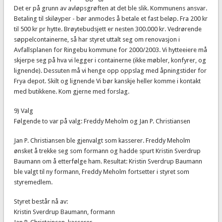
Det er på grunn av avløpsgrøften at det ble slik. Kommunens ansvar.
Betaling til skiløyper - bør anmodes å betale et fast beløp. Fra 200 kr
til 500 kr pr hytte. Brøytebudsjett er nesten 300.000 kr. Vedrørende
søppelcontainerne, så har styret uttalt seg om renovasjon i
Avfallsplanen for Ringebu kommune for 2000/2003. Vi hytteeiere må
skjerpe seg på hva vi legger i containerne (ikke møbler, konfyrer, og
lignende). Dessuten må vi henge opp oppslag med åpningstider for
Frya depot. Skilt og lignende Vi bør kanskje heller komme i kontakt
med butikkene. Kom gjerne med forslag.
9) Valg
Følgende to var på valg: Freddy Meholm og Jan P. Christiansen
Jan P. Christiansen ble gjenvalgt som kasserer. Freddy Meholm
ønsket å trekke seg som formann og hadde spurt Kristin Sverdrup
Baumann om å etterfølge ham. Resultat: Kristin Sverdrup Baumann
ble valgt til ny formann, Freddy Meholm fortsetter i styret som
styremedlem.
Styret består nå av:
Kristin Sverdrup Baumann, formann