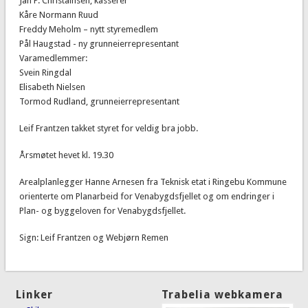
Jan P. Christainsen, kasserer
Kåre Normann Ruud
Freddy Meholm – nytt styremedlem
Pål Haugstad - ny grunneierrepresentant
Varamedlemmer:
Svein Ringdal
Elisabeth Nielsen
Tormod Rudland, grunneierrepresentant
Leif Frantzen takket styret for veldig bra jobb.
Årsmøtet hevet kl. 19.30
Arealplanlegger Hanne Arnesen fra Teknisk etat i Ringebu Kommune
orienterte om Planarbeid for Venabygdsfjellet og om endringer i
Plan- og byggeloven for Venabygdsfjellet.
Sign: Leif Frantzen og Webjørn Remen
Linker
Trabelia webkamera