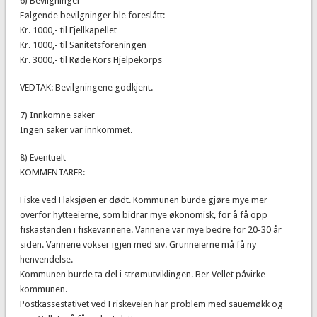
6) Bevilgninger
Følgende bevilgninger ble foreslått:
Kr. 1000,- til Fjellkapellet
Kr. 1000,- til Sanitetsforeningen
Kr. 3000,- til Røde Kors Hjelpekorps
VEDTAK: Bevilgningene godkjent.
7) Innkomne saker
Ingen saker var innkommet.
8) Eventuelt
KOMMENTARER:
Fiske ved Flaksjøen er dødt. Kommunen burde gjøre mye mer
overfor hytteeierne, som bidrar mye økonomisk, for å få opp
fiskastanden i fiskevannene. Vannene var mye bedre for 20-30 år
siden. Vannene vokser igjen med siv. Grunneierne må få ny
henvendelse.
Kommunen burde ta del i strømutviklingen. Ber Vellet påvirke
kommunen.
Postkassestativet ved Friskeveien har problem med sauemøkk og