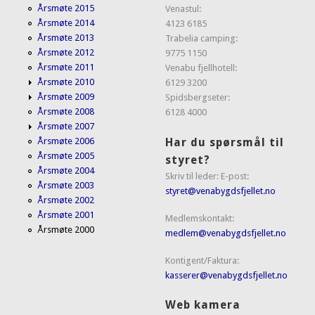
Årsmøte 2015
Venastul:
Årsmøte 2014
4123 6185
Årsmøte 2013
Trabelia camping:
Årsmøte 2012
9775 1150
Årsmøte 2011
Venabu fjellhotell:
Årsmøte 2010
6129 3200
Årsmøte 2009
Spidsbergseter:
Årsmøte 2008
6128 4000
Årsmøte 2007
Har du spørsmål til
Årsmøte 2006
Årsmøte 2005
styret?
Årsmøte 2004
Skriv til leder: E-post:
Årsmøte 2003
styret@venabygdsfjellet.no
Årsmøte 2002
Årsmøte 2001
Medlemskontakt:
Årsmøte 2000
medlem@venabygdsfjellet.no
Kontigent/Faktura:
kasserer@venabygdsfjellet.no
Web kamera