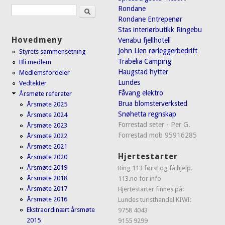
Søk
Rondane
Søkeskjema
Rondane Entrepenør
Stas interiørbutikk Ringebu
Hovedmeny
Venabu fjellhotell
John Lien rørleggerbedrift
Styrets sammensetning
Trabelia Camping
Bli medlem
Haugstad hytter
Medlemsfordeler
Lundes
Vedtekter
Fåvang elektro
Årsmøte referater
Brua blomsterverksted
Årsmøte 2025
Snøhetta regnskap
Årsmøte 2024
Forrestad seter - Per G.
Årsmøte 2023
Forrestad mob 95916285
Årsmøte 2022
Årsmøte 2021
Hjertestarter
Årsmøte 2020
Årsmøte 2019
Ring 113 først og få hjelp.
Årsmøte 2018
113.no for info
Årsmøte 2017
Hjertestarter finnes på:
Årsmøte 2016
Lundes turisthandel KIWI:
Ekstraordinært årsmøte
9758 4043
2015
9155 9299