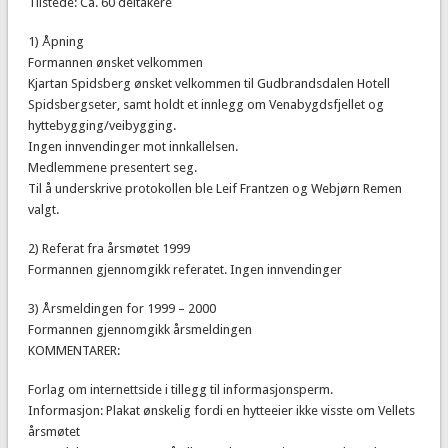
Tilstede: Ca. 60 deltakere
1) Åpning
Formannen ønsket velkommen
Kjartan Spidsberg ønsket velkommen til Gudbrandsdalen Hotell
Spidsbergseter, samt holdt et innlegg om Venabygdsfjellet og
hyttebygging/veibygging.
Ingen innvendinger mot innkallelsen.
Medlemmene presentert seg.
Til å underskrive protokollen ble Leif Frantzen og Webjørn Remen
valgt.
2) Referat fra årsmøtet 1999
Formannen gjennomgikk referatet. Ingen innvendinger
3) Årsmeldingen for 1999 – 2000
Formannen gjennomgikk årsmeldingen
KOMMENTARER:
Forlag om internettside i tillegg til informasjonsperm.
Informasjon: Plakat ønskelig fordi en hytteeier ikke visste om Vellets
årsmøtet