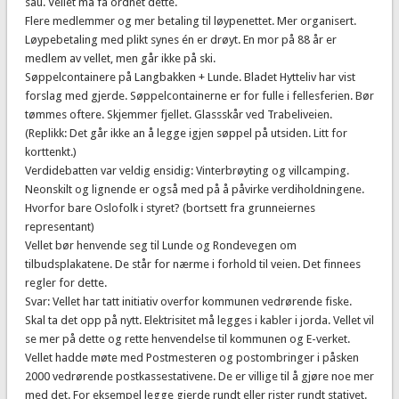
sau. Vellet må få ordnet dette.
Flere medlemmer og mer betaling til løypenettet. Mer organisert.
Løypebetaling med plikt synes én er drøyt. En mor på 88 år er
medlem av vellet, men går ikke på ski.
Søppelcontainere på Langbakken + Lunde. Bladet Hytteliv har vist
forslag med gjerde. Søppelcontainerne er for fulle i fellesferien. Bør
tømmes oftere. Skjemmer fjellet. Glassskår ved Trabeliveien.
(Replikk: Det går ikke an å legge igjen søppel på utsiden. Litt for
korttenkt.)
Verdidebatten var veldig ensidig: Vinterbrøyting og villcamping.
Neonskilt og lignende er også med på å påvirke verdiholdningene.
Hvorfor bare Oslofolk i styret? (bortsett fra grunneiernes
representant)
Vellet bør henvende seg til Lunde og Rondevegen om
tilbudsplakatene. De står for nærme i forhold til veien. Det finnees
regler for dette.
Svar: Vellet har tatt initiativ overfor kommunen vedrørende fiske.
Skal ta det opp på nytt. Elektrisitet må legges i kabler i jorda. Vellet vil
se mer på dette og rette henvendelse til kommunen og E-verket.
Vellet hadde møte med Postmesteren og postombringer i påsken
2000 vedrørende postkassestativene. De er villige til å gjøre noe mer
med det. For eksempel legge gjerde rundt eller rister rundt stativet.