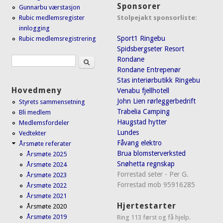
Sponsorer
Gunnarbu værstasjon
Stolpejakt sponsorliste:
Rubic medlemsregister
innlogging
Sport1 Ringebu
Rubic medlemsregistrering
Spidsbergseter Resort
Søk
Rondane
Søkeskjema
Rondane Entrepenør
Stas interiørbutikk Ringebu
Hovedmeny
Venabu fjellhotell
John Lien rørleggerbedrift
Styrets sammensetning
Trabelia Camping
Bli medlem
Haugstad hytter
Medlemsfordeler
Lundes
Vedtekter
Fåvang elektro
Årsmøte referater
Brua blomsterverksted
Årsmøte 2025
Snøhetta regnskap
Årsmøte 2024
Forrestad seter - Per G.
Årsmøte 2023
Forrestad mob 95916285
Årsmøte 2022
Årsmøte 2021
Hjertestarter
Årsmøte 2020
Årsmøte 2019
Ring 113 først og få hjelp.