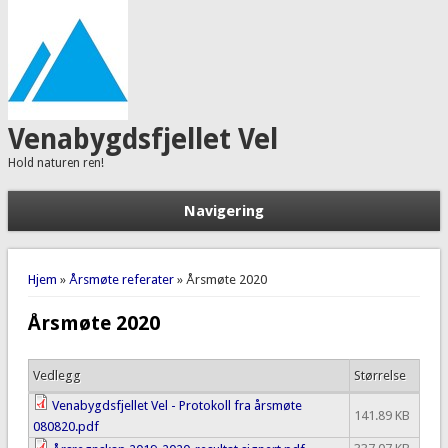
Venabygdsfjellet Vel
Hold naturen ren!
Navigering
Du er her
Hjem
»
Årsmøte referater
» Årsmøte 2020
Årsmøte 2020
Vedlegg
Størrelse
Venabygdsfjellet Vel - Protokoll fra årsmøte
141.89 KB
080820.pdf