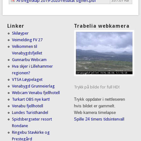
337.07 KB
Årsregnskap 2019-2020-resultat signert.pdf
Linker
Trabelia webkamera
Skiløyper
Veimelding FV 27
Velkommen til
Venabygdsfjellet
Gunnarbu Webcam
Hva skjer i Lillehammer
regionen?
VTSA Løypelaget
Venabygd Grunneierlag
Trykk på bilde for full HD!
Webcam Venabu fjellhotell
Turkart OBS nye kart!
Trykk oppdater i nettleseren
Venabu fjellhotell
hvis bildet er gammelt.
Lundes Turisthandel
Web kamera timelapse
Spidsbergseter resort
Spille 24 timers tidsintervall
Rondane
Ringebu Stavkirke og
Prestegård