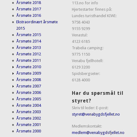
Årsmøte 2018
113.no for info
Årsmøte 2017
Hjertestarter finnes på:
Årsmøte 2016
Lundes turisthandel KIWI:
Ekstraordinært årsmøte
9758 4043
2015
9155 9299
Årsmøte 2015
Venastul:
Årsmøte 2014
4123 6185
Årsmøte 2013
Trabelia camping:
Årsmøte 2012
9775 1150
Årsmøte 2011
Venabu fjellhotell:
Årsmøte 2010
6129 3200
Årsmøte 2009
Spidsbergseter:
Årsmøte 2008
6128 4000
Årsmøte 2007
Har du spørsmål til
Årsmøte 2006
Årsmøte 2005
styret?
Årsmøte 2004
Skriv til leder: E-post:
Årsmøte 2003
styret@venabygdsfjellet.no
Årsmøte 2002
Årsmøte 2001
Medlemskontakt:
Årsmøte 2000
medlem@venabygdsfjellet.no