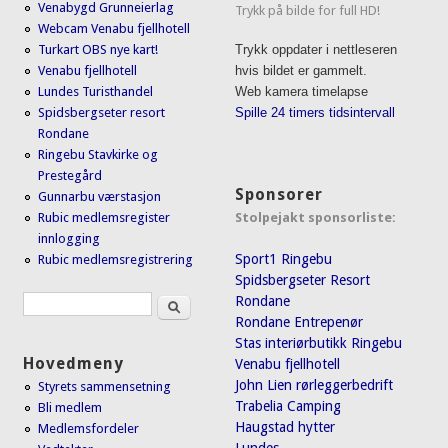
Venabygd Grunneierlag
Trykk på bilde for full HD!
Webcam Venabu fjellhotell
Turkart OBS nye kart!
Trykk oppdater i nettleseren
Venabu fjellhotell
hvis bildet er gammelt.
Lundes Turisthandel
Web kamera timelapse
Spidsbergseter resort
Spille 24 timers tidsintervall
Rondane
Ringebu Stavkirke og
Prestegård
Sponsorer
Gunnarbu værstasjon
Stolpejakt sponsorliste:
Rubic medlemsregister
innlogging
Sport1 Ringebu
Rubic medlemsregistrering
Spidsbergseter Resort
Søk
Rondane
Søkeskjema
Rondane Entrepenør
Stas interiørbutikk Ringebu
Hovedmeny
Venabu fjellhotell
John Lien rørleggerbedrift
Styrets sammensetning
Trabelia Camping
Bli medlem
Haugstad hytter
Medlemsfordeler
Lundes