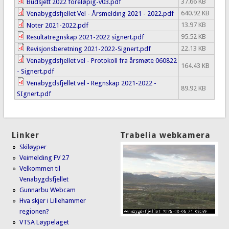
37.66 KB
Budsjett 2022 foreløpig-v03.pdf
640.92 KB
Venabygdsfjellet Vel - Årsmelding 2021 - 2022.pdf
13.97 KB
Noter 2021-2022.pdf
95.52 KB
Resultatregnskap 2021-2022 signert.pdf
22.13 KB
Revisjonsberetning 2021-2022-Signert.pdf
Venabygdsfjellet vel - Protokoll fra årsmøte 060822
164.43 KB
- Signert.pdf
Venabygdsfjellet vel - Regnskap 2021-2022 -
89.92 KB
SIgnert.pdf
Linker
Trabelia webkamera
Skiløyper
Veimelding FV 27
Velkommen til
Venabygdsfjellet
Gunnarbu Webcam
Hva skjer i Lillehammer
regionen?
VTSA Løypelaget