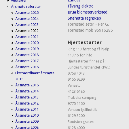
Vedtekter
Fåvang elektro
Årsmøte referater
Brua blomsterverksted
Årsmøte 2025
Snøhetta regnskap
Årsmøte 2024
Forrestad seter - Per G.
Årsmøte 2023
Forrestad mob 95916285
Årsmøte 2022
Årsmøte 2021
Hjertestarter
Årsmøte 2020
Årsmøte 2019
Ring 113 først og få hjelp.
Årsmøte 2018
113.no for info
Årsmøte 2017
Hjertestarter finnes på:
Årsmøte 2016
Lundes turisthandel KIWI:
Ekstraordinært årsmøte
9758 4043
2015
9155 9299
Årsmøte 2015
Venastul:
Årsmøte 2014
4123 6185
Årsmøte 2013
Trabelia camping:
Årsmøte 2012
9775 1150
Årsmøte 2011
Venabu fjellhotell:
Årsmøte 2010
6129 3200
Årsmøte 2009
Spidsbergseter:
Årsmøte 2008
6128 4000