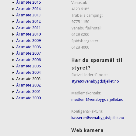
Årsmøte 2015
Venastul:
Årsmøte 2014
4123 6185
Årsmøte 2013
Trabelia camping:
Årsmøte 2012
9775 1150
Årsmøte 2011
Venabu fjellhotell:
Årsmøte 2010
6129 3200
Årsmøte 2009
Spidsbergseter:
Årsmøte 2008
6128 4000
Årsmøte 2007
Har du spørsmål til
Årsmøte 2006
Årsmøte 2005
styret?
Årsmøte 2004
Skriv til leder: E-post:
Årsmøte 2003
styret@venabygdsfjellet.no
Årsmøte 2002
Årsmøte 2001
Medlemskontakt:
Årsmøte 2000
medlem@venabygdsfjellet.no
Kontigent/Faktura:
kasserer@venabygdsfjellet.no
Web kamera