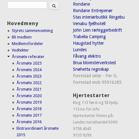
Søk
Rondane
Søkeskjema
Rondane Entrepenør
Stas interiørbutikk Ringebu
Hovedmeny
Venabu fjellhotell
John Lien rørleggerbedrift
Styrets sammensetning
Trabelia Camping
Bli medlem
Haugstad hytter
Medlemsfordeler
Lundes
Vedtekter
Fåvang elektro
Årsmøte referater
Brua blomsterverksted
Årsmøte 2025
Snøhetta regnskap
Årsmøte 2024
Forrestad seter - Per G.
Årsmøte 2023
Forrestad mob 95916285
Årsmøte 2022
Årsmøte 2021
Hjertestarter
Årsmøte 2020
Årsmøte 2019
Ring 113 først og få hjelp.
Årsmøte 2018
113.no for info
Årsmøte 2017
Hjertestarter finnes på:
Årsmøte 2016
Lundes turisthandel KIWI:
Ekstraordinært årsmøte
9758 4043
2015
9155 9299