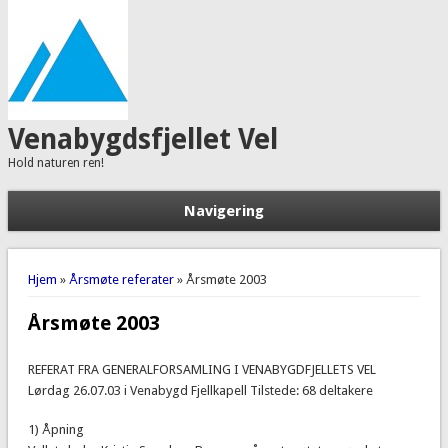
Venabygdsfjellet Vel
Hold naturen ren!
Navigering
Du er her
Hjem
»
Årsmøte referater
» Årsmøte 2003
Årsmøte 2003
REFERAT FRA GENERALFORSAMLING I VENABYGDFJELLETS VEL
Lørdag 26.07.03 i Venabygd Fjellkapell Tilstede: 68 deltakere
1) Åpning