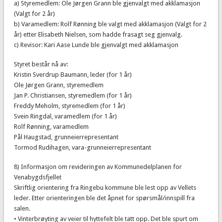
a) Styremedlem: Ole Jørgen Grann ble gjenvalgt med akklamasjon
(Valgt for 2 år)
b) Varamedlem: Rolf Rønning ble valgt med akklamasjon (Valgt for 2
år) etter Elisabeth Nielsen, som hadde frasagt seg gjenvalg.
c) Revisor: Kari Aase Lunde ble gjenvalgt med akklamasjon
Styret består nå av:
Kristin Sverdrup Baumann, leder (for 1 år)
Ole Jørgen Grann, styremedlem
Jan P. Christiansen, styremedlem (for 1 år)
Freddy Meholm, styremedlem (for 1 år)
Svein Ringdal, varamedlem (for 1 år)
Rolf Rønning, varamedlem
Pål Haugstad, grunneierrepresentant
Tormod Rudihagen, vara-grunneierrepresentant
8) Informasjon om revideringen av Kommunedelplanen for
Venabygdsfjellet
Skriftlig orientering fra Ringebu kommune ble lest opp av Vellets
leder. Etter orienteringen ble det åpnet for spørsmål/innspill fra
salen.
• Vinterbrøyting av veier til hyttefelt ble tatt opp. Det ble spurt om