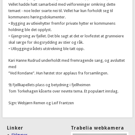
Vellet hadde hatt samarbeid med velforeninger omkring dette
temaet - noe leder svarte nei til. Vellet har kun forholdt seg til
kommunens høringsdokumenter.
• Bygging av utleiehytter fremfor private hytter er kommunens
holdning ble det opplyst.
• Gjengroing av fjellet. Det ble sagt at det er lovfestet at grunneiere
skal sørge for skogsrydding av stier og råk.
• Utbyggingsrådets utstrekning ble tatt opp.
Kari Hanne Rudrud underholdt med fremragende sang, og avsluttet
med
”Ved Rondane”. Hun høstet stor applaus fra forsamlingen.
9) Fjellkapellets plass og betydning i fjellheimen
Tom Torkehagen kåserte over nevnte tema. Et populært innslag.
Sign: Webjørn Remen og Leif Frantzen
Linker
Trabelia webkamera
Skiløyper