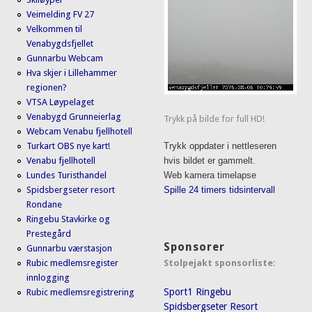
Veimelding FV 27
Velkommen til
Venabygdsfjellet
Gunnarbu Webcam
Hva skjer i Lillehammer
regionen?
VTSA Løypelaget
Venabygd Grunneierlag
Trykk på bilde for full HD!
Webcam Venabu fjellhotell
Turkart OBS nye kart!
Trykk oppdater i nettleseren
Venabu fjellhotell
hvis bildet er gammelt.
Lundes Turisthandel
Web kamera timelapse
Spidsbergseter resort
Spille 24 timers tidsintervall
Rondane
Ringebu Stavkirke og
Prestegård
Sponsorer
Gunnarbu værstasjon
Stolpejakt sponsorliste:
Rubic medlemsregister
innlogging
Sport1 Ringebu
Rubic medlemsregistrering
Spidsbergseter Resort