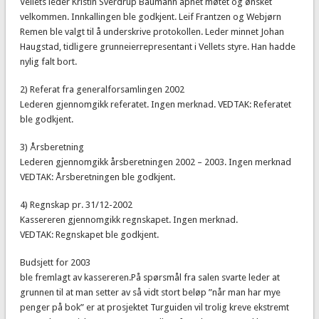
Vellets leder Kristin Sverdrup Baumann åpnet møtet og ønsket
velkommen. Innkallingen ble godkjent. Leif Frantzen og Webjørn
Remen ble valgt til å underskrive protokollen. Leder minnet Johan
Haugstad, tidligere grunneierrepresentant i Vellets styre. Han hadde
nylig falt bort.
2) Referat fra generalforsamlingen 2002
Lederen gjennomgikk referatet. Ingen merknad. VEDTAK: Referatet
ble godkjent.
3) Årsberetning
Lederen gjennomgikk årsberetningen 2002 – 2003. Ingen merknad
VEDTAK: Årsberetningen ble godkjent.
4) Regnskap pr. 31/12-2002
Kassereren gjennomgikk regnskapet. Ingen merknad.
VEDTAK: Regnskapet ble godkjent.
Budsjett for 2003
ble fremlagt av kassereren.På spørsmål fra salen svarte leder at
grunnen til at man setter av så vidt stort beløp ”når man har mye
penger på bok” er at prosjektet Turguiden vil trolig kreve ekstremt