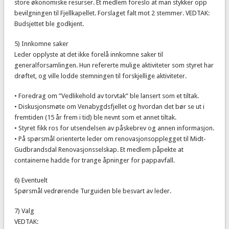
store økonomiske resurser. Et medlem foreslo at man stykker opp
bevilgningen til Fjellkapellet. Forslaget falt mot 2 stemmer. VEDTAK:
Budsjettet ble godkjent.
5) Innkomne saker
Leder opplyste at det ikke forelå innkomne saker til
generalforsamlingen. Hun refererte mulige aktiviteter som styret har
drøftet, og ville lodde stemningen til forskjellige aktiviteter.
• Foredrag om ”Vedlikehold av torvtak” ble lansert som et tiltak.
• Diskusjonsmøte om Venabygdsfjellet og hvordan det bør se ut i
fremtiden (15 år frem i tid) ble nevnt som et annet tiltak.
• Styret fikk ros for utsendelsen av påskebrev og annen informasjon.
• På spørsmål orienterte leder om renovasjonsopplegget til Midt-
Gudbrandsdal Renovasjonsselskap. Et medlem påpekte at
containerne hadde for trange åpninger for pappavfall.
6) Eventuelt
Spørsmål vedrørende Turguiden ble besvart av leder.
7) Valg
VEDTAK: