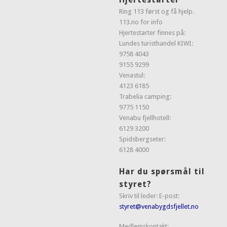
Ring 113 først og få hjelp.
113.no for info
Hjertestarter finnes på:
Lundes turisthandel KIWI:
9758 4043
9155 9299
Venastul:
4123 6185
Trabelia camping:
9775 1150
Venabu fjellhotell:
6129 3200
Spidsbergseter:
6128 4000
Har du spørsmål til
styret?
Skriv til leder: E-post:
styret@venabygdsfjellet.no
Medlemskontakt: