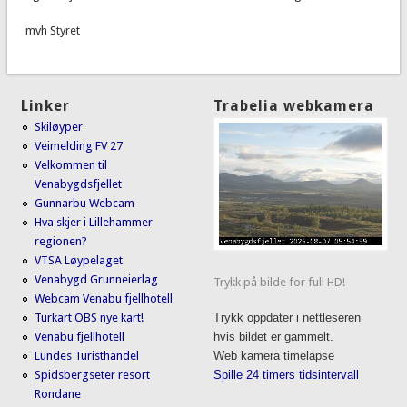
mvh Styret
Linker
Trabelia webkamera
Skiløyper
Veimelding FV 27
Velkommen til
Venabygdsfjellet
Gunnarbu Webcam
Hva skjer i Lillehammer
regionen?
VTSA Løypelaget
Venabygd Grunneierlag
Trykk på bilde for full HD!
Webcam Venabu fjellhotell
Turkart OBS nye kart!
Trykk oppdater i nettleseren
Venabu fjellhotell
hvis bildet er gammelt.
Lundes Turisthandel
Web kamera timelapse
Spidsbergseter resort
Spille 24 timers tidsintervall
Rondane