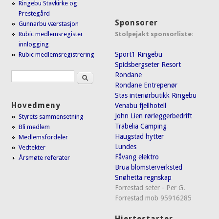
Ringebu Stavkirke og
Prestegård
Sponsorer
Gunnarbu værstasjon
Stolpejakt sponsorliste:
Rubic medlemsregister
innlogging
Sport1 Ringebu
Rubic medlemsregistrering
Spidsbergseter Resort
Søk
Rondane
Søkeskjema
Rondane Entrepenør
Stas interiørbutikk Ringebu
Hovedmeny
Venabu fjellhotell
John Lien rørleggerbedrift
Styrets sammensetning
Trabelia Camping
Bli medlem
Haugstad hytter
Medlemsfordeler
Lundes
Vedtekter
Fåvang elektro
Årsmøte referater
Brua blomsterverksted
Snøhetta regnskap
Forrestad seter - Per G.
Forrestad mob 95916285
Hjertestarter