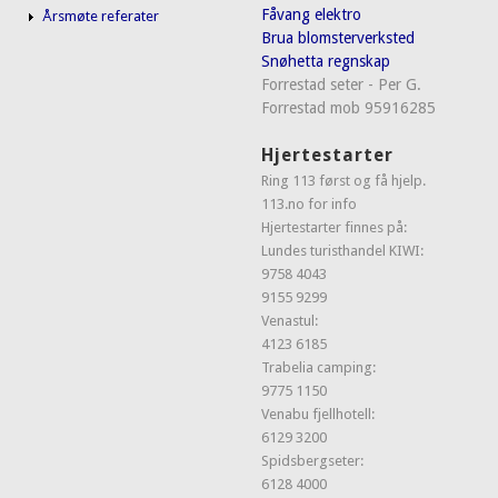
Fåvang elektro
Årsmøte referater
Brua blomsterverksted
Snøhetta regnskap
Forrestad seter - Per G.
Forrestad mob 95916285
Hjertestarter
Ring 113 først og få hjelp.
113.no for info
Hjertestarter finnes på:
Lundes turisthandel KIWI:
9758 4043
9155 9299
Venastul:
4123 6185
Trabelia camping:
9775 1150
Venabu fjellhotell:
6129 3200
Spidsbergseter:
6128 4000