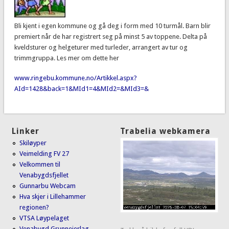
Bli kjent i egen kommune og gå deg i form med 10 turmål. Barn blir
premiert når de har registrert seg på minst 5 av toppene. Delta på
kveldsturer og helgeturer med turleder, arrangert av tur og
trimmgruppa. Les mer om dette her
www.ringebu.kommune.no/Artikkel.aspx?
AId=1428&back=1&MId1=4&MId2=&MId3=&
Linker
Trabelia webkamera
Skiløyper
Veimelding FV 27
Velkommen til
Venabygdsfjellet
Gunnarbu Webcam
Hva skjer i Lillehammer
regionen?
VTSA Løypelaget
Venabygd Grunneierlag