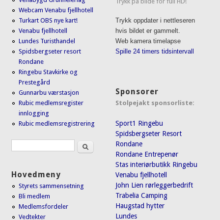
Trykk på bilde for full HD!
Webcam Venabu fjellhotell
Turkart OBS nye kart!
Trykk oppdater i nettleseren
Venabu fjellhotell
hvis bildet er gammelt.
Lundes Turisthandel
Web kamera timelapse
Spidsbergseter resort
Spille 24 timers tidsintervall
Rondane
Ringebu Stavkirke og
Prestegård
Sponsorer
Gunnarbu værstasjon
Stolpejakt sponsorliste:
Rubic medlemsregister
innlogging
Sport1 Ringebu
Rubic medlemsregistrering
Spidsbergseter Resort
Søk
Rondane
Søkeskjema
Rondane Entrepenør
Stas interiørbutikk Ringebu
Hovedmeny
Venabu fjellhotell
John Lien rørleggerbedrift
Styrets sammensetning
Trabelia Camping
Bli medlem
Haugstad hytter
Medlemsfordeler
Lundes
Vedtekter